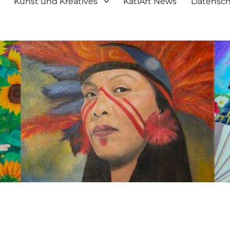
Kunst und Kreatives
KatiArt News
Datensch