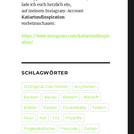
lade ich euch herzlich ein,
auf meinem Instagram-Account
Katiartundinspiration
vorbeizuschauen:
https://www.instagram.com/katiartundinspir
ation/
SCHLAGWÖRTER
13 Original Clan Mütter
Acrylfarben
Backen
Bailey
Basteln
Bleistift
Blätter
Dackel
Dackelbaby
Federn
Feier
Fell
Filz
Filzstifte
Fingerabdrücke
Freunde
Garten