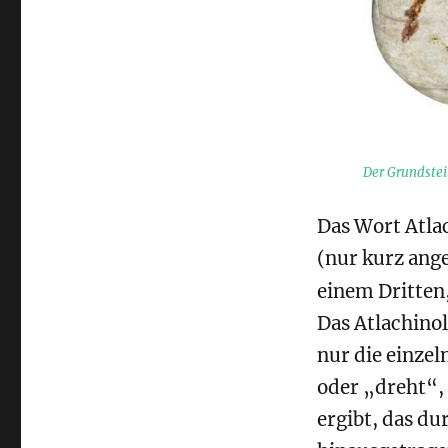
Atlachinolli-
Spirale
Der Grundstei
Das Wort Atla
(nur kurz ang
einem Dritten,
Das Atlachinol
nur die einzel
oder „dreht“,
ergibt, das dur