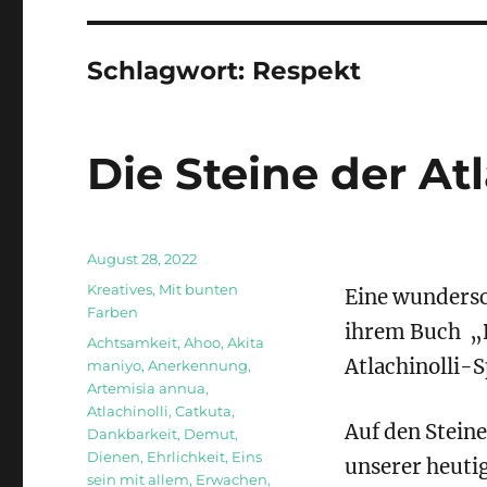
Schlagwort:
Respekt
Die Steine der Atl
Veröffentlicht
August 28, 2022
am
Kategorien
Kreatives
,
Mit bunten
Eine wundersc
Farben
ihrem Buch
„
Schlagwörter
Achtsamkeit
,
Ahoo
,
Akita
Atlachinolli-
maniyo
,
Anerkennung
,
Artemisia annua
,
Atlachinolli
,
Catkuta
,
Auf den Steine
Dankbarkeit
,
Demut
,
Dienen
,
Ehrlichkeit
,
Eins
unserer heuti
sein mit allem
,
Erwachen
,