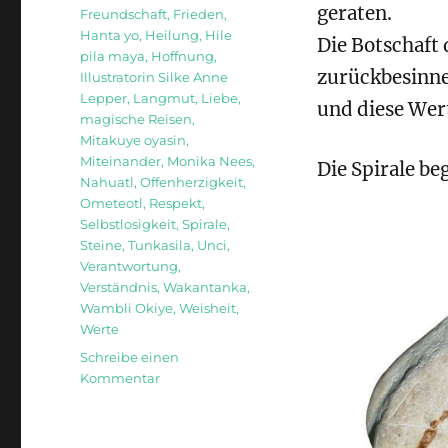
geraten.
Freundschaft
,
Frieden
,
Hanta yo
,
Heilung
,
Hile
Die Botschaft 
pila maya
,
Hoffnung
,
zurückbesinne
Illustratorin Silke Anne
Lepper
,
Langmut
,
Liebe
,
und diese Wert
magische Reisen
,
Mitakuye oyasin
,
Miteinander
,
Monika Nees
,
Die Spirale be
Nahuatl
,
Offenherzigkeit
,
Ometeotl
,
Respekt
,
Selbstlosigkeit
,
Spirale
,
Steine
,
Tunkasila
,
Unci
,
Verantwortung
,
Verständnis
,
Wakantanka
,
Wambli Okiye
,
Weisheit
,
Werte
Schreibe einen
zu
Kommentar
Die
Steine
der