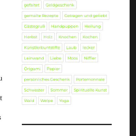
gefaltet
Geldgeschenk
gemalte Rezepte
Getragen und geliebt
Gästegruß
Handpuppen
Heilung
Herbst
Holz
Knochen
Kochen
Künstlerbuntstifte
Laub
lecker
Leinwand
Liebe
Moos
Niffler
Origami
Papier
u
persönliches Geschenk
Portemonnaie
Schwester
Sommer
Spirituelle Kunst
t
Wald
Welpe
Yoga
s