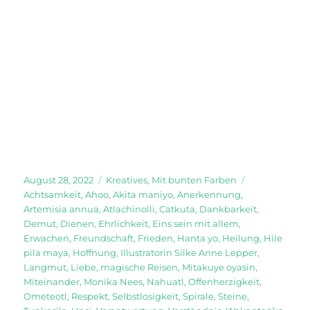
Veröffentlicht
Kategorien
Schlagwörter
August 28, 2022
Kreatives
,
Mit bunten Farben
am
Achtsamkeit
,
Ahoo
,
Akita maniyo
,
Anerkennung
,
Artemisia annua
,
Atlachinolli
,
Catkuta
,
Dankbarkeit
,
Demut
,
Dienen
,
Ehrlichkeit
,
Eins sein mit allem
,
Erwachen
,
Freundschaft
,
Frieden
,
Hanta yo
,
Heilung
,
Hile
pila maya
,
Hoffnung
,
Illustratorin Silke Anne Lepper
,
Langmut
,
Liebe
,
magische Reisen
,
Mitakuye oyasin
,
Miteinander
,
Monika Nees
,
Nahuatl
,
Offenherzigkeit
,
Ometeotl
,
Respekt
,
Selbstlosigkeit
,
Spirale
,
Steine
,