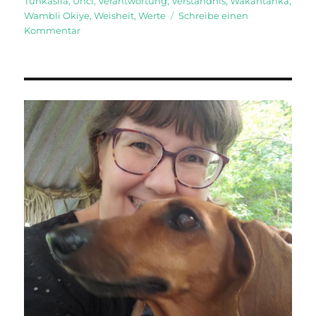
Tunkasila
,
Unci
,
Verantwortung
,
Verständnis
,
Wakantanka
,
Wambli Okiye
,
Weisheit
,
Werte
Schreibe einen
zu
Kommentar
Die
Steine
der
Atlachinolli-
Spirale