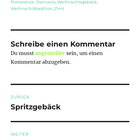
Pomeranze
,
Sternanis
,
Weihnachtsgebäck
,
Weihnachtstradition
,
Zimt
Schreibe einen Kommentar
Du musst
angemeldet
sein, um einen
Kommentar abzugeben.
Beitragsnavigation
ZURÜCK
Spritzgebäck
Vorheriger
Beitrag:
WEITER