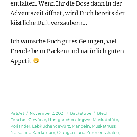
entfalten. Wenn Ihr die Dose dann in der
Adventszeit öffnet, wird Euch bereits der
köstliche Duft verzaubern…
Ich wünsche Euch gutes Gelingen, viel
Freude beim Backen und natürlich guten
Appetit
Autor
Veröffentlicht
Kategorien
Schlagwörter
KatiArt
November 3, 2021
Backstube
Blech
,
am
Fenchel
,
Gewürze
,
Honigkuchen
,
Ingwer Muskatblüte
,
Koriander
,
Lebkuchengewürz
,
Mandeln
,
Muskatnuss
,
Nelke und Kardamom
,
Orangen- und Zitronenschalen
,