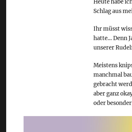
Heute habe ich
Schlag aus me
Ihr müsst wiss
hatte… Denn Ja
unserer Rudelf
Meistens knips
manchmal baut 
gebracht werd
aber ganz okay
oder besonder