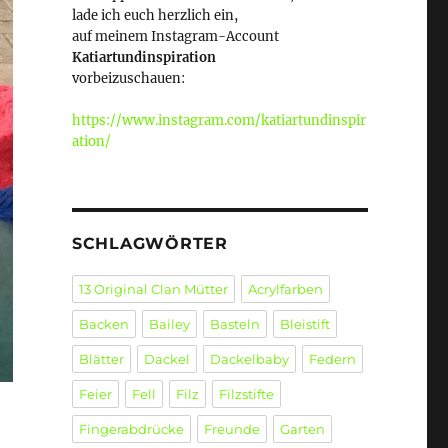
lade ich euch herzlich ein,
auf meinem Instagram-Account
Katiartundinspiration
vorbeizuschauen:
https://www.instagram.com/katiartundinspir
ation/
SCHLAGWÖRTER
13 Original Clan Mütter
Acrylfarben
Backen
Bailey
Basteln
Bleistift
Blätter
Dackel
Dackelbaby
Federn
Feier
Fell
Filz
Filzstifte
Fingerabdrücke
Freunde
Garten