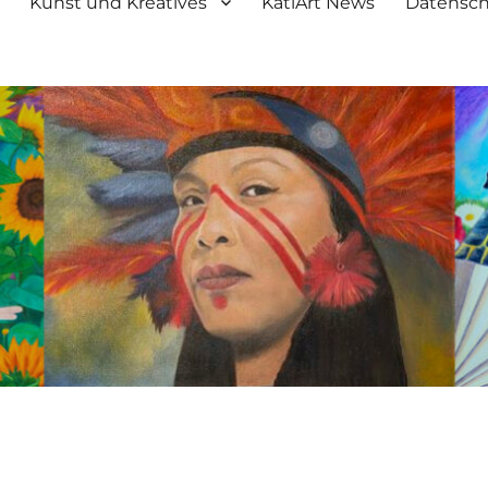
Kunst und Kreatives
KatiArt News
Datensch