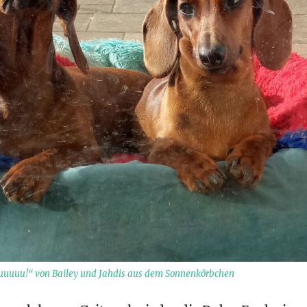
auuuuu!“ von Bailey und Jahdis aus dem Sonnenkörbchen