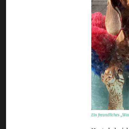
Dackelgrüße
Ein freundliches „W