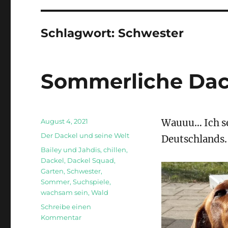
Schlagwort:
Schwester
Sommerliche Dac
Veröffentlicht
August 4, 2021
Wauuu… Ich se
am
Kategorien
Der Dackel und seine Welt
Deutschlands.
Schlagwörter
Bailey und Jahdis
,
chillen
,
Dackel
,
Dackel Squad
,
Garten
,
Schwester
,
Sommer
,
Suchspiele
,
wachsam sein
,
Wald
Schreibe einen
zu
Kommentar
Sommerliche