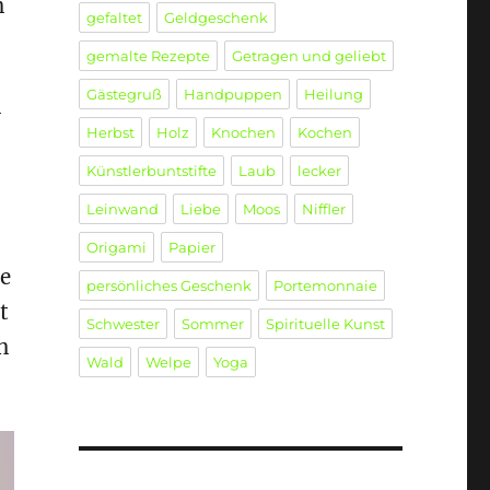
n
gefaltet
Geldgeschenk
gemalte Rezepte
Getragen und geliebt
Gästegruß
Handpuppen
Heilung
n
Herbst
Holz
Knochen
Kochen
Künstlerbuntstifte
Laub
lecker
Leinwand
Liebe
Moos
Niffler
Origami
Papier
se
persönliches Geschenk
Portemonnaie
t
Schwester
Sommer
Spirituelle Kunst
n
Wald
Welpe
Yoga