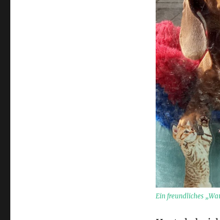
Dackelgrüße
Ein freundliches „W