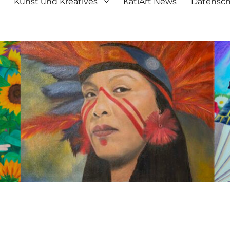
Kunst und Kreatives
KatiArt News
Datensch