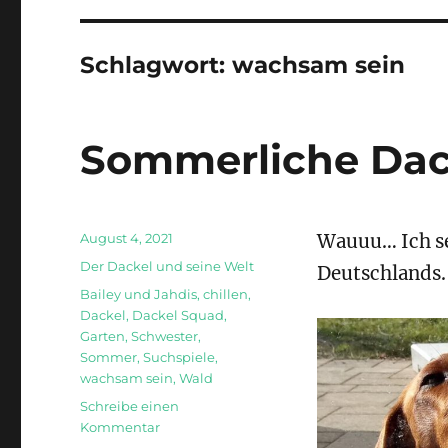
Schlagwort:
wachsam sein
Sommerliche Dac
Veröffentlicht
August 4, 2021
Wauuu… Ich se
am
Kategorien
Der Dackel und seine Welt
Deutschlands.
Schlagwörter
Bailey und Jahdis
,
chillen
,
Dackel
,
Dackel Squad
,
Garten
,
Schwester
,
Sommer
,
Suchspiele
,
wachsam sein
,
Wald
Schreibe einen
zu
Kommentar
Sommerliche