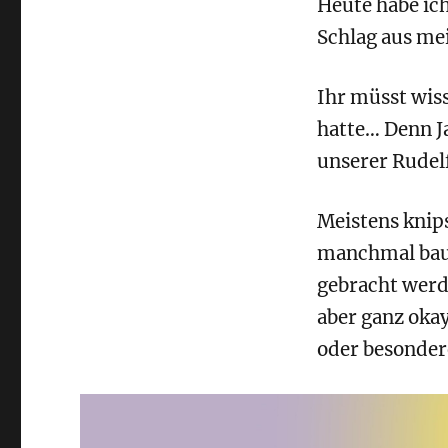
Heute habe ich
Schlag aus me
Ihr müsst wiss
hatte… Denn Ja
unserer Rudelf
Meistens knips
manchmal baut 
gebracht werd
aber ganz okay
oder besonder