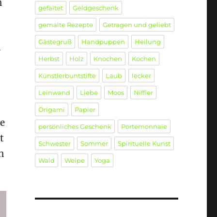
n
gefaltet
Geldgeschenk
gemalte Rezepte
Getragen und geliebt
Gästegruß
Handpuppen
Heilung
n
Herbst
Holz
Knochen
Kochen
Künstlerbuntstifte
Laub
lecker
Leinwand
Liebe
Moos
Niffler
Origami
Papier
se
persönliches Geschenk
Portemonnaie
t
Schwester
Sommer
Spirituelle Kunst
n
Wald
Welpe
Yoga