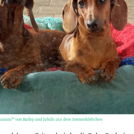
auuuuu!“ von Bailey und Jahdis aus dem Sonnenkörbchen