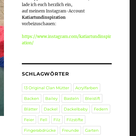
lade ich euch herzlich ein,
auf meinem Instagram-Account
Katiartundinspiration
vorbeizuschauen:
https://www.instagram.com/katiartundinspir
ation/
SCHLAGWÖRTER
13 Original Clan Mütter
Acrylfarben
Backen
Bailey
Basteln
Bleistift
Blätter
Dackel
Dackelbaby
Federn
Feier
Fell
Filz
Filzstifte
Fingerabdrücke
Freunde
Garten