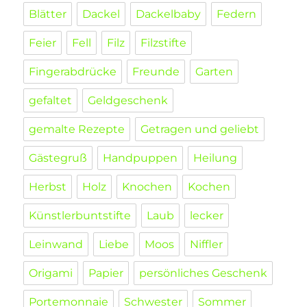
Blätter
Dackel
Dackelbaby
Federn
Feier
Fell
Filz
Filzstifte
Fingerabdrücke
Freunde
Garten
gefaltet
Geldgeschenk
gemalte Rezepte
Getragen und geliebt
Gästegruß
Handpuppen
Heilung
Herbst
Holz
Knochen
Kochen
Künstlerbuntstifte
Laub
lecker
Leinwand
Liebe
Moos
Niffler
Origami
Papier
persönliches Geschenk
Portemonnaie
Schwester
Sommer