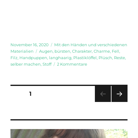
Veröffentlicht
Kategorien
November 16, 2020
Mit den Händen und verschiedenen
am
Schlagwörter
Materialien
Augen
,
bürsten
,
Charakter
,
Charme
,
Fell
,
Filz
,
Handpuppen
,
langhaarig
,
Plastiklöffel
,
Plüsch
,
Reste
,
zu
selber machen
,
Stoff
2 Kommentare
Handpuppen
Seitennummerierung
SEITE
1
NÄC
der
HSTE
SEIT
Beiträge
E