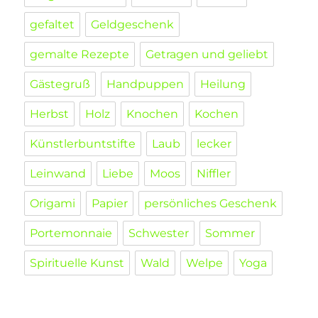
gefaltet
Geldgeschenk
gemalte Rezepte
Getragen und geliebt
Gästegruß
Handpuppen
Heilung
Herbst
Holz
Knochen
Kochen
Künstlerbuntstifte
Laub
lecker
Leinwand
Liebe
Moos
Niffler
Origami
Papier
persönliches Geschenk
Portemonnaie
Schwester
Sommer
Spirituelle Kunst
Wald
Welpe
Yoga