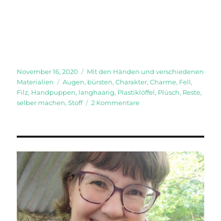
Veröffentlicht
Kategorien
November 16, 2020
Mit den Händen und verschiedenen
am
Schlagwörter
Materialien
Augen
,
bürsten
,
Charakter
,
Charme
,
Fell
,
Filz
,
Handpuppen
,
langhaarig
,
Plastiklöffel
,
Plüsch
,
Reste
,
zu
selber machen
,
Stoff
2 Kommentare
Handpuppen