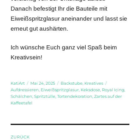
Danach befestigt Ihr die Bauteile mit
Eiweißspritzglasur aneinander und lasst sie
erneut gut aushärten.
Ich wünsche Euch ganz viel Spaß beim
Kreativsein!
Autor
Veröffentlicht
Kategorien
Schlagwörter
KatiArt
Mai 24, 2025
Backstube
,
Kreatives
am
Aufdressieren
,
Eiweißspritzglasur
,
Keksdose
,
Royal Icing
,
Schälchen
,
Spritztülle
,
Tortendekoration
,
Zartes auf der
Kaffeetafel
Beitragsnavigation
ZURÜCK