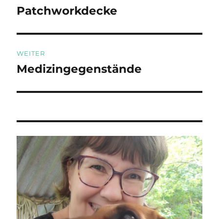
Patchworkdecke
Vorheriger
Beitrag:
WEITER
Medizingegenstände
Nächster
Beitrag: