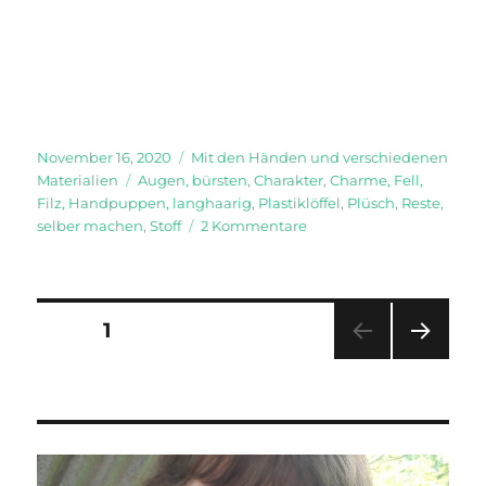
Veröffentlicht
Kategorien
November 16, 2020
Mit den Händen und verschiedenen
am
Schlagwörter
Materialien
Augen
,
bürsten
,
Charakter
,
Charme
,
Fell
,
Filz
,
Handpuppen
,
langhaarig
,
Plastiklöffel
,
Plüsch
,
Reste
,
zu
selber machen
,
Stoff
2 Kommentare
Handpuppen
Seitennummerierung
SEITE
1
NÄC
der
HSTE
SEIT
Beiträge
E