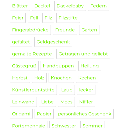
Blätter
Dackel
Dackelbaby
Federn
Feier
Fell
Filz
Filzstifte
Fingerabdrücke
Freunde
Garten
gefaltet
Geldgeschenk
gemalte Rezepte
Getragen und geliebt
Gästegruß
Handpuppen
Heilung
Herbst
Holz
Knochen
Kochen
Künstlerbuntstifte
Laub
lecker
Leinwand
Liebe
Moos
Niffler
Origami
Papier
persönliches Geschenk
Portemonnaie
Schwester
Sommer