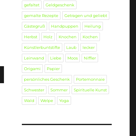
gefaltet
Geldgeschenk
gemalte Rezepte
Getragen und geliebt
Gästegruß
Handpuppen
Heilung
Herbst
Holz
Knochen
Kochen
Künstlerbuntstifte
Laub
lecker
Leinwand
Liebe
Moos
Niffler
Origami
Papier
persönliches Geschenk
Portemonnaie
C
Schwester
Sommer
Spirituelle Kunst
E
T
Wald
Welpe
Yoga