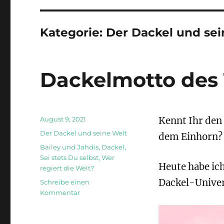
Kategorie:
Der Dackel und sei
Dackelmotto des
Veröffentlicht
August 9, 2021
Kennt Ihr den
am
Kategorien
Der Dackel und seine Welt
dem Einhorn?
Schlagwörter
Bailey und Jahdis
,
Dackel
,
Sei stets Du selbst
,
Wer
Heute habe ic
regiert die Welt?
Dackel-Unive
Schreibe einen
zu
Kommentar
Dackelmotto
des
Tages