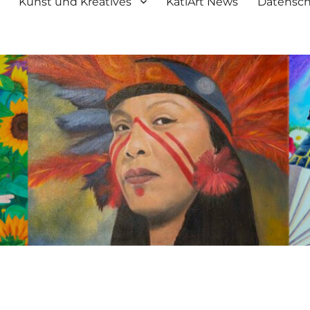
Kunst und Kreatives
KatiArt News
Datensch