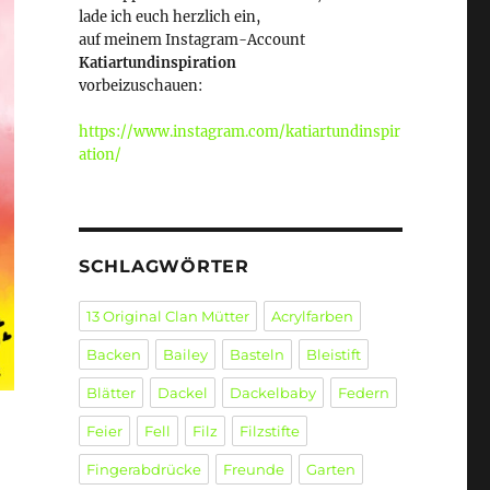
lade ich euch herzlich ein,
auf meinem Instagram-Account
Katiartundinspiration
vorbeizuschauen:
https://www.instagram.com/katiartundinspir
ation/
SCHLAGWÖRTER
13 Original Clan Mütter
Acrylfarben
Backen
Bailey
Basteln
Bleistift
Blätter
Dackel
Dackelbaby
Federn
Feier
Fell
Filz
Filzstifte
Fingerabdrücke
Freunde
Garten