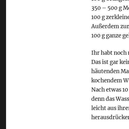
350 – 500 g M
100 g zerklein
Außerdem zur
100 g ganze g
Ihr habt noch 
Das ist gar ke
häutenden Man
kochendem Wa
Nach etwas 10
denn das Wass
leicht aus ihr
herausdrücke