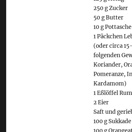
250 g Zucker
50 g Butter
10 g Pottasche
1 Päckchen L
(oder circa 1
folgenden Ge
Koriander, Or
Pomeranze, In
Kardamom)
1 Eßlöffel Ru
2 Eier
Saft und gerie
100 g Sukkade
100 g Orangea