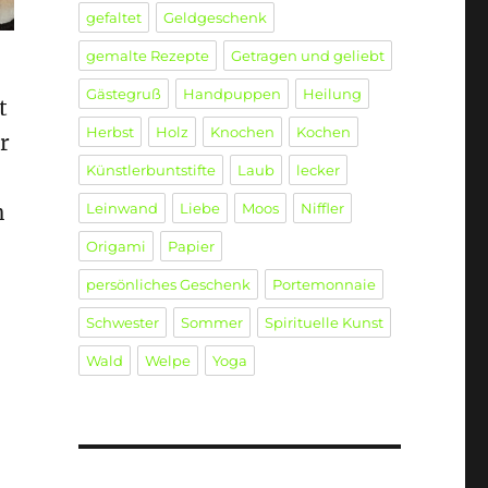
gefaltet
Geldgeschenk
gemalte Rezepte
Getragen und geliebt
Gästegruß
Handpuppen
Heilung
t
Herbst
Holz
Knochen
Kochen
r
Künstlerbuntstifte
Laub
lecker
Leinwand
Liebe
Moos
Niffler
n
Origami
Papier
persönliches Geschenk
Portemonnaie
Schwester
Sommer
Spirituelle Kunst
Wald
Welpe
Yoga