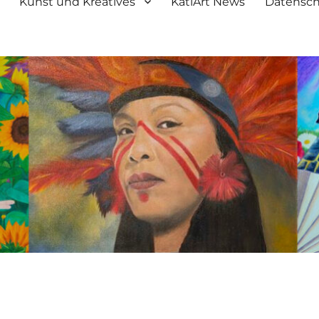
Kunst und Kreatives
KatiArt News
Datensch