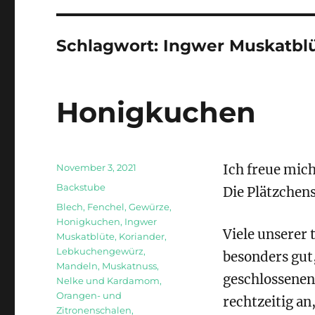
Schlagwort:
Ingwer Muskatbl
Honigkuchen
Veröffentlicht
November 3, 2021
Ich freue mich
am
Kategorien
Backstube
Die Plätzchen
Schlagwörter
Blech
,
Fenchel
,
Gewürze
,
Honigkuchen
,
Ingwer
Viele unserer 
Muskatblüte
,
Koriander
,
Lebkuchengewürz
,
besonders gut
Mandeln
,
Muskatnuss
,
geschlossenen
Nelke und Kardamom
,
Orangen- und
rechtzeitig a
Zitronenschalen
,