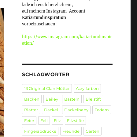
lade ich euch herzlich ein,
auf meinem Instagram-Account
Katiartundinspiration
vorbeizuschauen:
https://www.instagram.com/katiartundinspir
ation/
SCHLAGWÖRTER
13 Original Clan Mütter
Acrylfarben
Backen
Bailey
Basteln
Bleistift
Blätter
Dackel
Dackelbaby
Federn
Feier
Fell
Filz
Filzstifte
Fingerabdrücke
Freunde
Garten