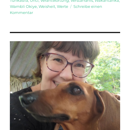
Tunkasila
,
Unci
,
Verantwortung
,
Verständnis
,
Wakantanka
,
Wambli Okiye
,
Weisheit
,
Werte
Schreibe einen
zu
Kommentar
Die
Steine
der
Atlachinolli-
Spirale