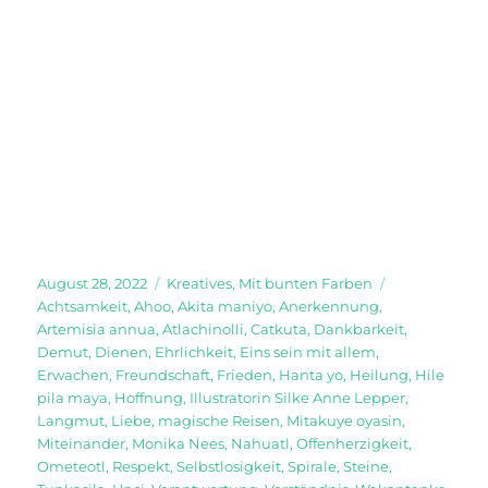
Veröffentlicht
Kategorien
Schlagwörter
August 28, 2022
Kreatives
,
Mit bunten Farben
am
Achtsamkeit
,
Ahoo
,
Akita maniyo
,
Anerkennung
,
Artemisia annua
,
Atlachinolli
,
Catkuta
,
Dankbarkeit
,
Demut
,
Dienen
,
Ehrlichkeit
,
Eins sein mit allem
,
Erwachen
,
Freundschaft
,
Frieden
,
Hanta yo
,
Heilung
,
Hile
pila maya
,
Hoffnung
,
Illustratorin Silke Anne Lepper
,
Langmut
,
Liebe
,
magische Reisen
,
Mitakuye oyasin
,
Miteinander
,
Monika Nees
,
Nahuatl
,
Offenherzigkeit
,
Ometeotl
,
Respekt
,
Selbstlosigkeit
,
Spirale
,
Steine
,