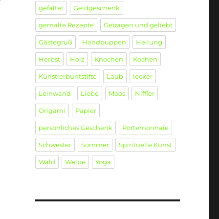
e
gefaltet
Geldgeschenk
gemalte Rezepte
Getragen und geliebt
Gästegruß
Handpuppen
Heilung
Herbst
Holz
Knochen
Kochen
Künstlerbuntstifte
Laub
lecker
Leinwand
Liebe
Moos
Niffler
Origami
Papier
persönliches Geschenk
Portemonnaie
Schwester
Sommer
Spirituelle Kunst
Wald
Welpe
Yoga