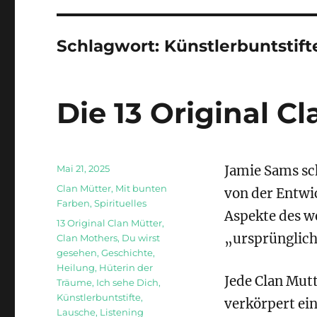
Schlagwort:
Künstlerbuntstift
Die 13 Original C
Veröffentlicht
Mai 21, 2025
Jamie Sams sch
am
Kategorien
Clan Mütter
,
Mit bunten
von der Entwic
Farben
,
Spirituelles
Aspekte des we
Schlagwörter
13 Original Clan Mütter
,
„ursprünglich
Clan Mothers
,
Du wirst
gesehen
,
Geschichte
,
Heilung
,
Hüterin der
Jede Clan Mut
Träume
,
Ich sehe Dich
,
Künstlerbuntstifte
,
verkörpert ein
Lausche
,
Listening