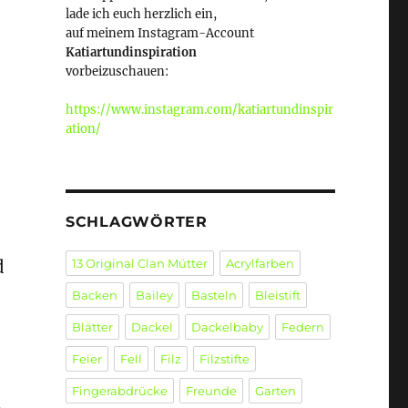
lade ich euch herzlich ein,
auf meinem Instagram-Account
Katiartundinspiration
vorbeizuschauen:
https://www.instagram.com/katiartundinspir
ation/
SCHLAGWÖRTER
13 Original Clan Mütter
Acrylfarben
d
Backen
Bailey
Basteln
Bleistift
Blätter
Dackel
Dackelbaby
Federn
Feier
Fell
Filz
Filzstifte
Fingerabdrücke
Freunde
Garten