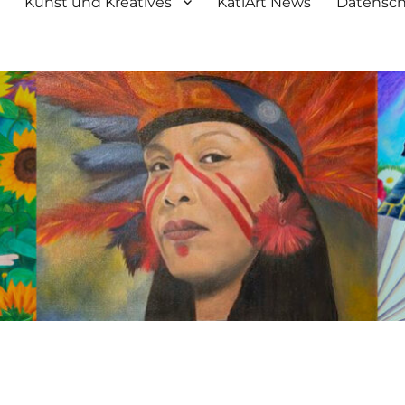
Kunst und Kreatives
KatiArt News
Datensch