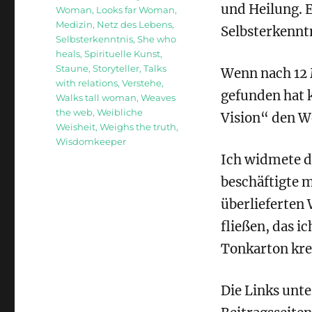
und Heilung. 
Woman
,
Looks far Woman
,
Medizin
,
Netz des Lebens
,
Selbsterkenntn
Selbsterkenntnis
,
She who
heals
,
Spirituelle Kunst
,
Staune
,
Storyteller
,
Talks
Wenn nach 12 M
with relations
,
Verstehe
,
gefunden hat k
Walks tall woman
,
Weaves
the web
,
Weibliche
Vision“ den W
Weisheit
,
Weighs the truth
,
Wisdomkeeper
Ich widmete da
beschäftigte 
überlieferten 
fließen, das 
Tonkarton kre
Die Links unte