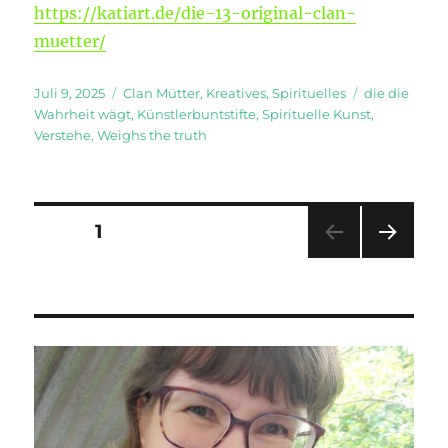
https://katiart.de/die-13-original-clan-
muetter/
Veröffentlicht
Kategorien
Schlagwörte
Juli 9, 2025
Clan Mütter
,
Kreatives
,
Spirituelles
die die
am
Wahrheit wägt
,
Künstlerbuntstifte
,
Spirituelle Kunst
,
Verstehe
,
Weighs the truth
Seitennummerierung
SEITE
1
NÄC
der
HSTE
SEIT
Beiträge
E