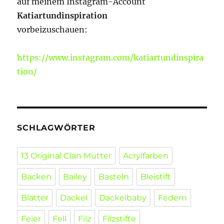
auf meinem Instagram-Account
Katiartundinspiration
vorbeizuschauen:
https://www.instagram.com/katiartundinspira
tion/
SCHLAGWÖRTER
13 Original Clan Mütter
Acrylfarben
Backen
Bailey
Basteln
Bleistift
Blätter
Dackel
Dackelbaby
Federn
Feier
Fell
Filz
Filzstifte