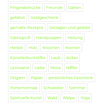
Fingerabdrücke
Freunde
Garten
gefaltet
Geldgeschenk
gemalte Rezepte
Getragen und geliebt
Gästegruß
Handpuppen
Heilung
Herbst
Holz
Knochen
Kochen
Künstlerbuntstifte
Laub
lecker
Leinwand
Liebe
Moos
Niffler
Origami
Papier
persönliches Geschenk
Portemonnaie
Schwester
Sommer
Spirituelle Kunst
Wald
Welpe
Yoga