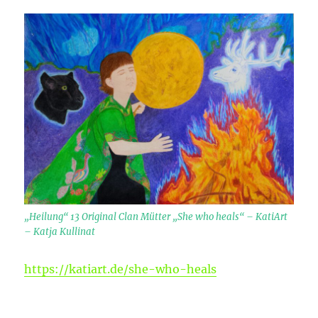
„Heilung“ 13 Original Clan Mütter „She who heals“ – KatiArt
– Katja Kullinat
https://katiart.de/she-who-heals