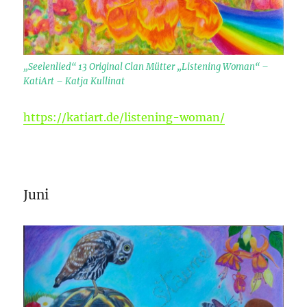
„Seelenlied“ 13 Original Clan Mütter „Listening Woman“ –
KatiArt – Katja Kullinat
https://katiart.de/listening-woman/
Juni