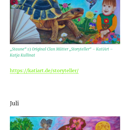
„Staune“ 13 Original Clan Mütter „Storyteller“ – KatiArt –
Katja Kullinat
https://katiart.de/storyteller/
Juli