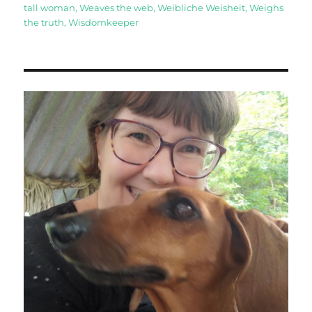
tall woman
,
Weaves the web
,
Weibliche Weisheit
,
Weighs
the truth
,
Wisdomkeeper