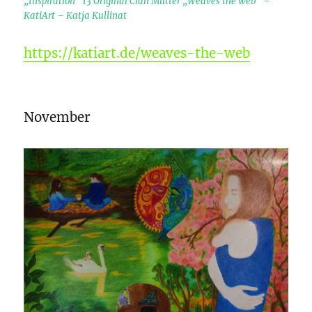
„Inspiration“ 13 Original Clan Mütter „Weaves the web“ –
KatiArt – Katja Kullinat
https://katiart.de/weaves-the-web
November