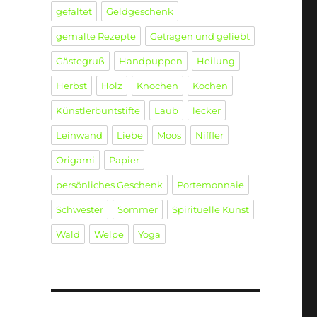
gefaltet
Geldgeschenk
gemalte Rezepte
Getragen und geliebt
Gästegruß
Handpuppen
Heilung
Herbst
Holz
Knochen
Kochen
Künstlerbuntstifte
Laub
lecker
Leinwand
Liebe
Moos
Niffler
Origami
Papier
persönliches Geschenk
Portemonnaie
Schwester
Sommer
Spirituelle Kunst
Wald
Welpe
Yoga