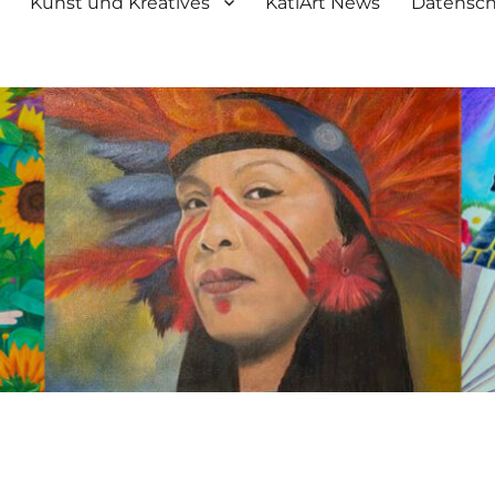
Kunst und Kreatives
KatiArt News
Datensch