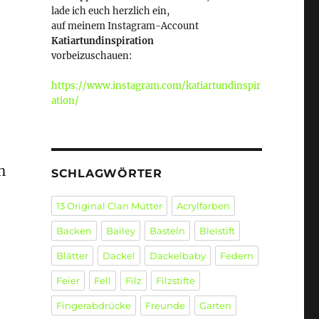
lade ich euch herzlich ein,
auf meinem Instagram-Account
Katiartundinspiration
vorbeizuschauen:
https://www.instagram.com/katiartundinspir
ation/
h
SCHLAGWÖRTER
13 Original Clan Mütter
Acrylfarben
Backen
Bailey
Basteln
Bleistift
Blätter
Dackel
Dackelbaby
Federn
Feier
Fell
Filz
Filzstifte
Fingerabdrücke
Freunde
Garten