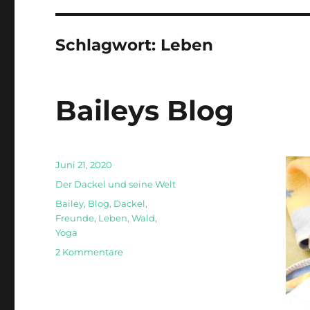
Schlagwort:
Leben
Baileys Blog
Veröffentlicht
Juni 21, 2020
am
Kategorien
Der Dackel und seine Welt
Schlagwörter
Bailey
,
Blog
,
Dackel
,
Freunde
,
Leben
,
Wald
,
Yoga
zu
2 Kommentare
Baileys
Blog