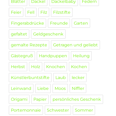
Blätter
Dackel
Dackelbaby
Federn
Feier
Fell
Filz
Filzstifte
Fingerabdrücke
Freunde
Garten
gefaltet
Geldgeschenk
gemalte Rezepte
Getragen und geliebt
Gästegruß
Handpuppen
Heilung
Herbst
Holz
Knochen
Kochen
Künstlerbuntstifte
Laub
lecker
Leinwand
Liebe
Moos
Niffler
Origami
Papier
persönliches Geschenk
Portemonnaie
Schwester
Sommer