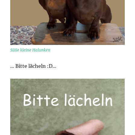
Süße kleine Halunken
… Bitte lächeln :D…