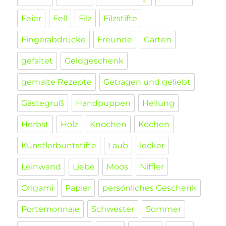
Feier
Fell
Filz
Filzstifte
Fingerabdrücke
Freunde
Garten
gefaltet
Geldgeschenk
gemalte Rezepte
Getragen und geliebt
Gästegruß
Handpuppen
Heilung
Herbst
Holz
Knochen
Kochen
Künstlerbuntstifte
Laub
lecker
Leinwand
Liebe
Moos
Niffler
Origami
Papier
persönliches Geschenk
Portemonnaie
Schwester
Sommer