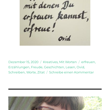
Veröffentlicht
Kategorien
Schlagwörter
Dezember 15, 2020
Kreatives
,
Mit Worten
erfreuen
,
am
Erzählungen
,
Freude
,
Geschichten
,
Lesen
,
Ovid
,
zu
Schreiben
,
Worte
,
Zitat
Schreibe einen Kommentar
Mit
Worten