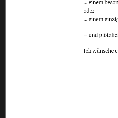
… einem beso
oder
… einem einzi
– und plötzlich
Ich wünsche e