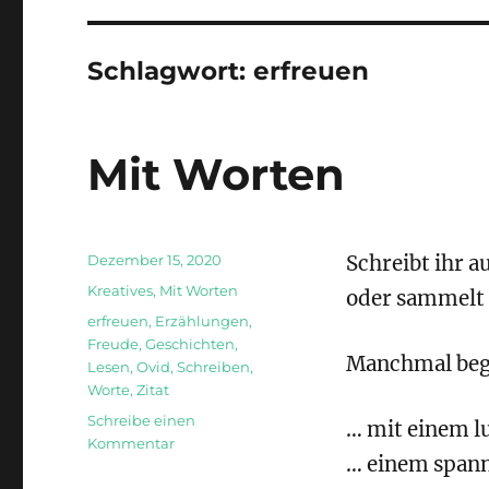
Schlagwort:
erfreuen
Mit Worten
Veröffentlicht
Dezember 15, 2020
Schreibt ihr 
am
Kategorien
Kreatives
,
Mit Worten
oder sammelt 
Schlagwörter
erfreuen
,
Erzählungen
,
Freude
,
Geschichten
,
Manchmal beg
Lesen
,
Ovid
,
Schreiben
,
Worte
,
Zitat
Schreibe einen
… mit einem lu
zu
Kommentar
… einem span
Mit
Worten