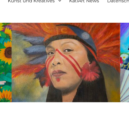
Kunst und Kreatives
KatiArt News
Datensch