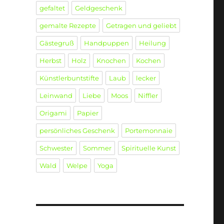
gefaltet
Geldgeschenk
gemalte Rezepte
Getragen und geliebt
Gästegruß
Handpuppen
Heilung
Herbst
Holz
Knochen
Kochen
Künstlerbuntstifte
Laub
lecker
Leinwand
Liebe
Moos
Niffler
Origami
Papier
persönliches Geschenk
Portemonnaie
Schwester
Sommer
Spirituelle Kunst
Wald
Welpe
Yoga