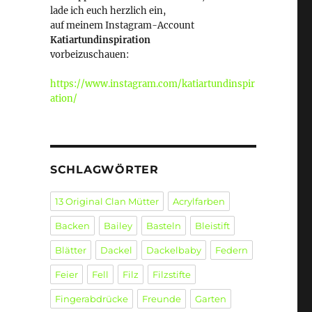
lade ich euch herzlich ein,
auf meinem Instagram-Account
Katiartundinspiration
vorbeizuschauen:
https://www.instagram.com/katiartundinspir
ation/
SCHLAGWÖRTER
13 Original Clan Mütter
Acrylfarben
Backen
Bailey
Basteln
Bleistift
Blätter
Dackel
Dackelbaby
Federn
Feier
Fell
Filz
Filzstifte
Fingerabdrücke
Freunde
Garten