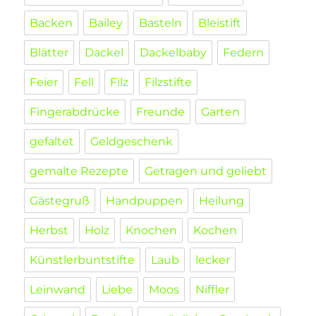
Backen
Bailey
Basteln
Bleistift
Blätter
Dackel
Dackelbaby
Federn
Feier
Fell
Filz
Filzstifte
Fingerabdrücke
Freunde
Garten
gefaltet
Geldgeschenk
gemalte Rezepte
Getragen und geliebt
Gästegruß
Handpuppen
Heilung
Herbst
Holz
Knochen
Kochen
Künstlerbuntstifte
Laub
lecker
Leinwand
Liebe
Moos
Niffler