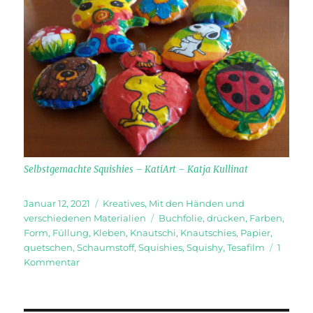
Selbstgemachte Squishies – KatiArt – Katja Kullinat
Veröffentlicht
Kategorien
Januar 12, 2021
Kreatives
,
Mit den Händen und
am
Schlagwörter
verschiedenen Materialien
Buchfolie
,
drücken
,
Farben
,
Form
,
Füllung
,
Kleben
,
Knautschi
,
Knautschies
,
Papier
,
quetschen
,
Schaumstoff
,
Squishies
,
Squishy
,
Tesafilm
1
zu
Kommentar
Knautschies