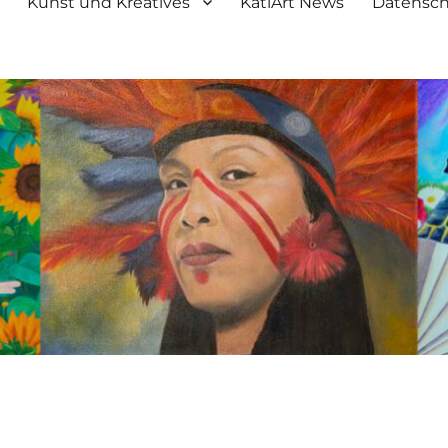
Kunst und Kreatives
KatiArt News
Datensch