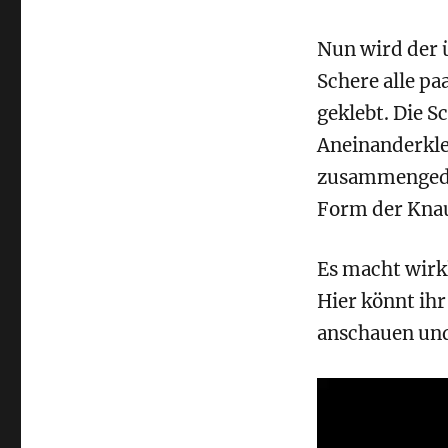
Nun wird der 
Schere alle pa
geklebt. Die 
Aneinanderkle
zusammengedrü
Form der Knau
Es macht wirkl
Hier könnt ih
anschauen und
Video-
Player