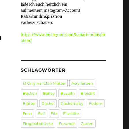
lade ich euch herzlich ein,
auf meinem Instagram-Account
Katiartundinspiration
vorbeizuschauen:
https://www.instagram.com/katiartundinspir
d
ation/
SCHLAGWÖRTER
13 Original Clan Mütter
Acrylfarben
Backen
Bailey
Basteln
Bleistift
Blätter
Dackel
Dackelbaby
Federn
Feier
Fell
Filz
Filzstifte
Fingerabdrücke
Freunde
Garten