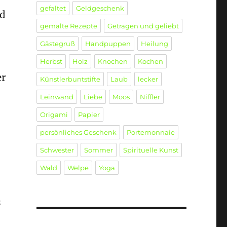
gefaltet
Geldgeschenk
nd
gemalte Rezepte
Getragen und geliebt
Gästegruß
Handpuppen
Heilung
Herbst
Holz
Knochen
Kochen
er
Künstlerbuntstifte
Laub
lecker
Leinwand
Liebe
Moos
Niffler
Origami
Papier
persönliches Geschenk
Portemonnaie
Schwester
Sommer
Spirituelle Kunst
Wald
Welpe
Yoga
“