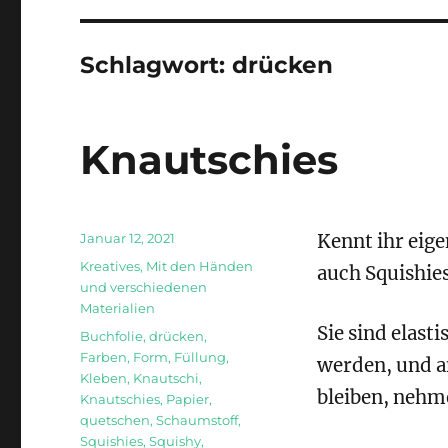
Schlagwort:
drücken
Knautschies
Veröffentlicht
Januar 12, 2021
Kennt ihr eig
am
Kategorien
Kreatives
,
Mit den Händen
auch Squishie
und verschiedenen
Materialien
Sie sind elast
Schlagwörter
Buchfolie
,
drücken
,
Farben
,
Form
,
Füllung
,
werden, und a
Kleben
,
Knautschi
,
bleiben, nehme
Knautschies
,
Papier
,
quetschen
,
Schaumstoff
,
Squishies
,
Squishy
,