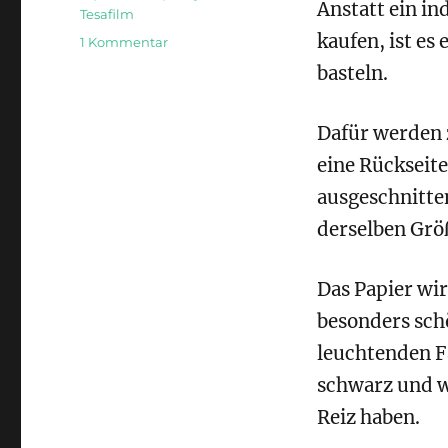
Anstatt ein in
Tesafilm
kaufen, ist es
zu
1 Kommentar
Knautschies
basteln.
Dafür werden 
eine Rückseit
ausgeschnitten
derselben Grö
Das Papier wi
besonders sch
leuchtenden F
schwarz und w
Reiz haben.