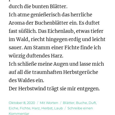
durch die bunten Blätter.
Ich atme genießerisch das herrliche
Aroma der Buchenblätter ein. Es duftet
fast süßlich. Das Eichenlaub, etwas tiefer
im Wald, riecht hingegen erdig und leicht
sauer. Am Stamm einer Fichte finde ich
würzig duftendes Harz.
Ich schließe meine Augen und lasse mich
auf all die traumhaften Herbstgerüche
des Waldes ein.
Der Herbstwind trägt sie mir entgegen.
Veröffentlicht
Kategorien
Schlagwörter
Oktober 8, 2020
Mit Worten
Blätter
,
Buche
,
Duft
,
am
Eiche
,
Fichte
,
Harz
,
Herbst
,
Laub
Schreibe einen
zu
Kommentar