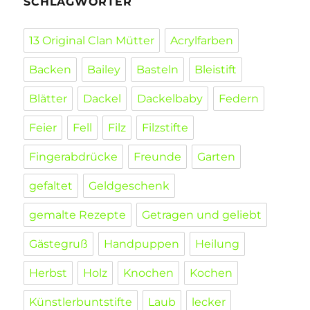
SCHLAGWÖRTER
13 Original Clan Mütter
Acrylfarben
Backen
Bailey
Basteln
Bleistift
Blätter
Dackel
Dackelbaby
Federn
Feier
Fell
Filz
Filzstifte
Fingerabdrücke
Freunde
Garten
gefaltet
Geldgeschenk
gemalte Rezepte
Getragen und geliebt
Gästegruß
Handpuppen
Heilung
Herbst
Holz
Knochen
Kochen
Künstlerbuntstifte
Laub
lecker