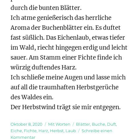
durch die bunten Blätter.
Ich atme genießerisch das herrliche
Aroma der Buchenblätter ein. Es duftet
fast süßlich. Das Eichenlaub, etwas tiefer
im Wald, riecht hingegen erdig und leicht
sauer. Am Stamm einer Fichte finde ich
würzig duftendes Harz.
Ich schließe meine Augen und lasse mich
auf all die traumhaften Herbstgerüche
des Waldes ein.
Der Herbstwind trägt sie mir entgegen.
Veröffentlicht
Kategorien
Schlagwörter
Oktober 8, 2020
Mit Worten
Blätter
,
Buche
,
Duft
,
am
Eiche
,
Fichte
,
Harz
,
Herbst
,
Laub
Schreibe einen
zu
Kommentar