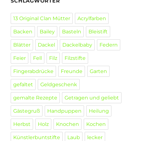
SCHLAGWÖRTER
13 Original Clan Mütter
Acrylfarben
Backen
Bailey
Basteln
Bleistift
Blätter
Dackel
Dackelbaby
Federn
Feier
Fell
Filz
Filzstifte
Fingerabdrücke
Freunde
Garten
gefaltet
Geldgeschenk
gemalte Rezepte
Getragen und geliebt
Gästegruß
Handpuppen
Heilung
Herbst
Holz
Knochen
Kochen
Künstlerbuntstifte
Laub
lecker