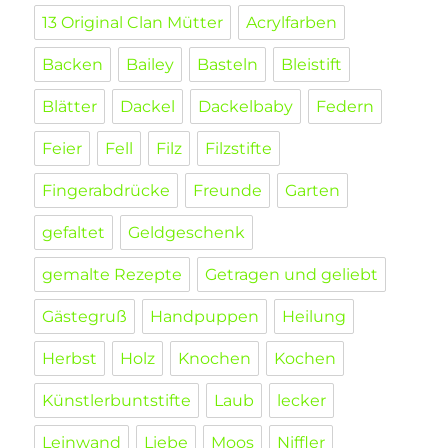
13 Original Clan Mütter
Acrylfarben
Backen
Bailey
Basteln
Bleistift
Blätter
Dackel
Dackelbaby
Federn
Feier
Fell
Filz
Filzstifte
Fingerabdrücke
Freunde
Garten
gefaltet
Geldgeschenk
gemalte Rezepte
Getragen und geliebt
Gästegruß
Handpuppen
Heilung
Herbst
Holz
Knochen
Kochen
Künstlerbuntstifte
Laub
lecker
Leinwand
Liebe
Moos
Niffler