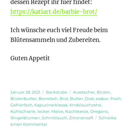
dessen Rezept ihr hier findet:
https://katiart.de/barbie-brot/
Ich wünsche euch viel Freude beim
Blütensammeln und Zubereiten.
Guten Appetit
Veröffentlicht
Kategorien
Schlagwörter
Januar 28, 2021
Backstube
Ausstecher
,
Blüten
,
am
Blütenbutter
,
Borretsch
,
Brot
,
Butter
,
Dost
,
essbar
,
frisch
,
Gefrierfach
,
Kapuzinerkresse
,
Knoblauchzehe
,
Kühlschrank
,
lecker
,
Malve
,
Nachtkerze
,
Oregano
,
Ringelblumen
,
Schnittlauch
,
Zitronensaft
Schreibe
zu
einen Kommentar
Blütenbutter