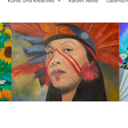
Kunst und Kreatives
KatiArt News
Datensch