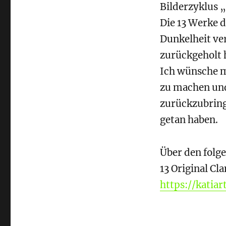
Bilderzyklus 
Die 13 Werke d
Dunkelheit ve
zurückgeholt 
Ich wünsche m
zu machen und
zurückzubring
getan haben.
Über den folg
13 Original Cl
https://katia