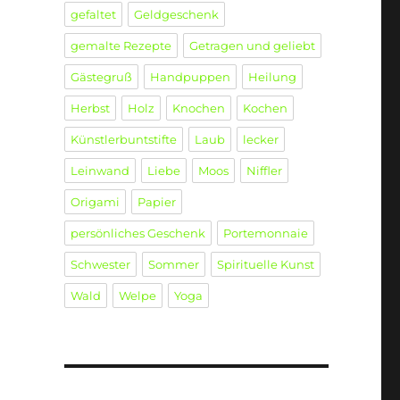
gefaltet
Geldgeschenk
gemalte Rezepte
Getragen und geliebt
Gästegruß
Handpuppen
Heilung
Herbst
Holz
Knochen
Kochen
Künstlerbuntstifte
Laub
lecker
Leinwand
Liebe
Moos
Niffler
Origami
Papier
persönliches Geschenk
Portemonnaie
Schwester
Sommer
Spirituelle Kunst
Wald
Welpe
Yoga