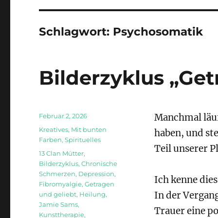
Schlagwort:
Psychosomatik
Bilderzyklus „Get
Veröffentlicht
Februar 2, 2026
Manchmal läuft
am
Kategorien
Kreatives
,
Mit bunten
haben, und ste
Farben
,
Spirituelles
Teil unserer 
Schlagwörter
13 Clan Mütter
,
Bilderzyklus
,
Chronische
Schmerzen
,
Depression
,
Ich kenne dies
Fibromyalgie
,
Getragen
In der Vergang
und geliebt
,
Heilung
,
Jamie Sams
,
Trauer eine p
Kunsttherapie
,