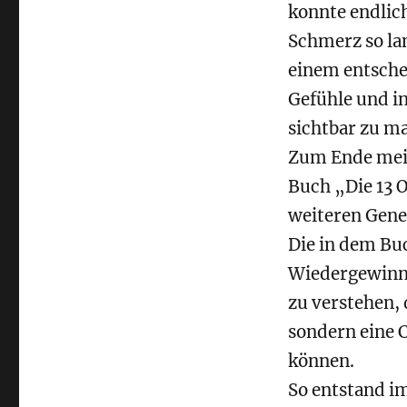
konnte endlic
Schmerz so la
einem entsche
Gefühle und i
sichtbar zu m
Zum Ende mein
Buch „Die 13 
weiteren Genes
Die in dem Bu
Wiedergewinnu
zu verstehen,
sondern eine 
können.
So entstand i