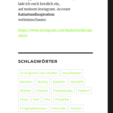
lade ich euch herzlich ein,
auf meinem Instagram-Account
Katiartundinspiration
vorbeizuschauen:
https://www.instagram.com/katiartundinspir
ation/
SCHLAGWÖRTER
13 Original Clan Mütter
Acrylfarben
Backen
Bailey
Basteln
Bleistift
Blätter
Dackel
Dackelbaby
Federn
Feier
Fell
Filz
Filzstifte
Fingerabdrücke
Freunde
Garten