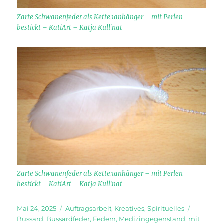
Zarte Schwanenfeder als Kettenanhänger – mit Perlen
bestickt – KatiArt – Katja Kullinat
Zarte Schwanenfeder als Kettenanhänger – mit Perlen
bestickt – KatiArt – Katja Kullinat
Veröffentlicht
Kategorien
Schlagwö
Mai 24, 2025
Auftragsarbeit
,
Kreatives
,
Spirituelles
am
Bussard
,
Bussardfeder
,
Federn
,
Medizingegenstand
,
mit