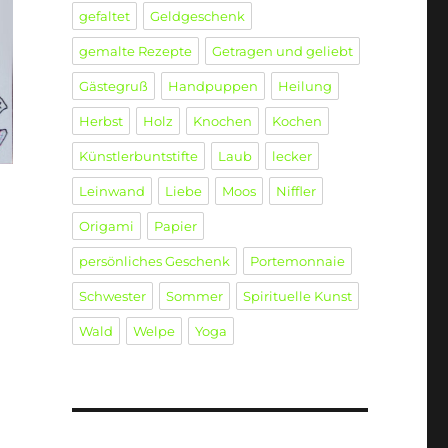
gefaltet
Geldgeschenk
gemalte Rezepte
Getragen und geliebt
Gästegruß
Handpuppen
Heilung
Herbst
Holz
Knochen
Kochen
Künstlerbuntstifte
Laub
lecker
Leinwand
Liebe
Moos
Niffler
Origami
Papier
persönliches Geschenk
Portemonnaie
Schwester
Sommer
Spirituelle Kunst
Wald
Welpe
Yoga