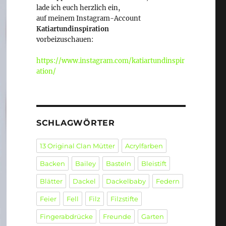
lade ich euch herzlich ein,
auf meinem Instagram-Account
Katiartundinspiration
vorbeizuschauen:
https://www.instagram.com/katiartundinspir
ation/
SCHLAGWÖRTER
13 Original Clan Mütter
Acrylfarben
Backen
Bailey
Basteln
Bleistift
Blätter
Dackel
Dackelbaby
Federn
Feier
Fell
Filz
Filzstifte
Fingerabdrücke
Freunde
Garten