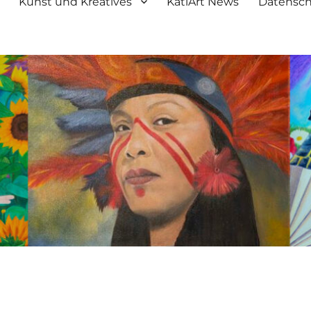
Kunst und Kreatives
KatiArt News
Datensch