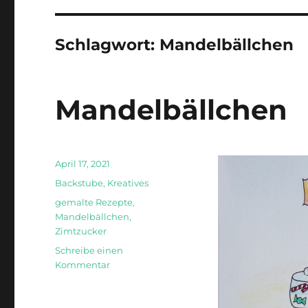
Schlagwort:
Mandelbällchen
Mandelbällchen
Veröffentlicht
April 17, 2021
am
Kategorien
Backstube
,
Kreatives
Schlagwörter
gemalte Rezepte
,
Mandelbällchen
,
Zimtzucker
Schreibe einen
zu
Kommentar
Mandelbällchen