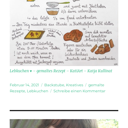
Lebkuchen ♥ – gemaltes Rezept – KatiArt – Katja Kullinat
Veröffentlicht
Kategorien
Schlagwörter
Februar 14, 2021
Backstube
,
Kreatives
gemalte
am
zu
Rezepte
,
Lebkuchen
Schreibe einen Kommentar
Lebkuchen