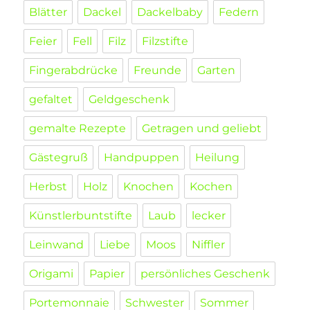
Blätter
Dackel
Dackelbaby
Federn
Feier
Fell
Filz
Filzstifte
Fingerabdrücke
Freunde
Garten
gefaltet
Geldgeschenk
gemalte Rezepte
Getragen und geliebt
Gästegruß
Handpuppen
Heilung
Herbst
Holz
Knochen
Kochen
Künstlerbuntstifte
Laub
lecker
Leinwand
Liebe
Moos
Niffler
Origami
Papier
persönliches Geschenk
Portemonnaie
Schwester
Sommer