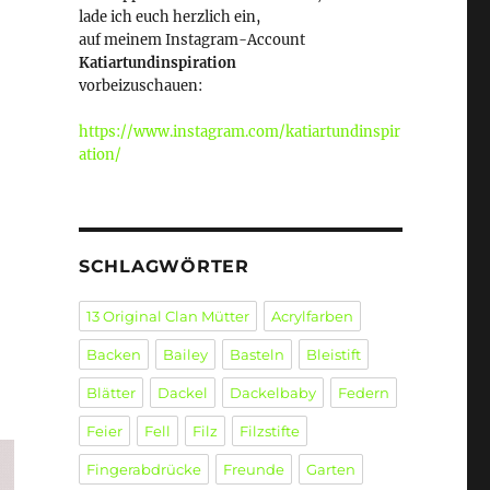
lade ich euch herzlich ein,
auf meinem Instagram-Account
Katiartundinspiration
vorbeizuschauen:
https://www.instagram.com/katiartundinspir
ation/
SCHLAGWÖRTER
13 Original Clan Mütter
Acrylfarben
Backen
Bailey
Basteln
Bleistift
Blätter
Dackel
Dackelbaby
Federn
Feier
Fell
Filz
Filzstifte
Fingerabdrücke
Freunde
Garten