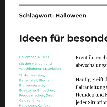
Schlagwort:
Halloween
Ideen für beson
Veröffentlicht
November 14, 2020
Freut ihr euch
am
Kategorien
Mit den Händen und
abwechslungsr
verschiedenen Materialien
Schlagwörter
15. Hochzeitstag
,
Häufig greift 
Bergkristall
,
Blumen
,
Blumengesteck
,
Faltanleitung
Edelsteine
,
Einbacken
,
Hemden und Kle
Freude machen
,
Geist
,
Geld schenken
,
jeder Situatio
Halloween
,
Konfekt
,