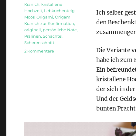
Kranich
,
kristallene
Hochzeit
,
Lebkuchenteig
,
Ich selber ges
Moos
,
Origami
,
Origami
den Beschenkt
Kranich zur Konfirmation
,
originell
,
persönliche Note
,
zusammengerol
Pralinen
,
Schachtel
,
Scherenschnitt
Die Variante 
zu
2 Kommentare
Ideen
habe ich zum B
für
Ein befreundet
besondere
Geldgeschenke
kristallene Ho
der sich in de
Und der Geldsc
bunten Pracht