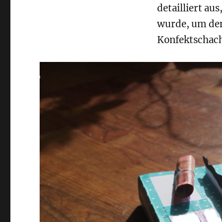
detailliert au
wurde, um den
Konfektschach