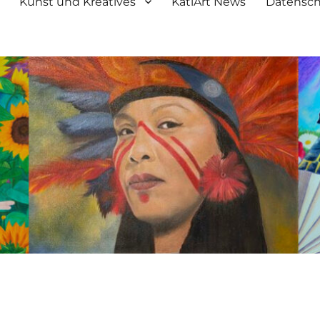
Kunst und Kreatives
KatiArt News
Datensch