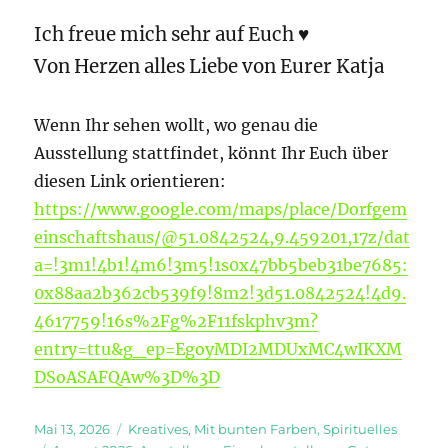
Ich freue mich sehr auf Euch ♥
Von Herzen alles Liebe von Eurer Katja
Wenn Ihr sehen wollt, wo genau die
Ausstellung stattfindet, könnt Ihr Euch über
diesen Link orientieren:
https://www.google.com/maps/place/Dorfgem
einschaftshaus/@51.0842524,9.459201,17z/dat
a=!3m1!4b1!4m6!3m5!1s0x47bb5beb31be7685:
0x88aa2b362cb539f9!8m2!3d51.0842524!4d9.
4617759!16s%2Fg%2F11fskphv3m?
entry=ttu&g_ep=EgoyMDI2MDUxMC4wIKXM
DSoASAFQAw%3D%3D
Veröffentlicht
Kategorien
Mai 13, 2026
Kreatives
,
Mit bunten Farben
,
Spirituelles