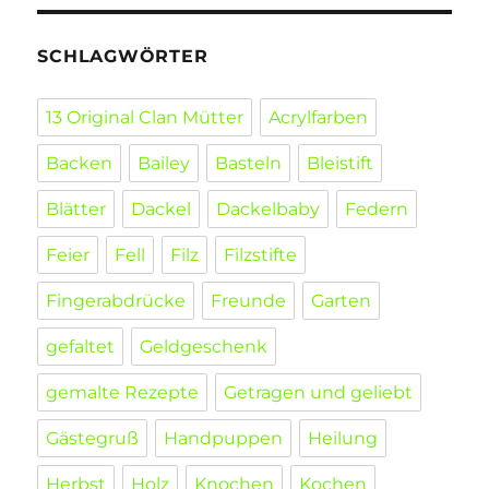
SCHLAGWÖRTER
13 Original Clan Mütter
Acrylfarben
Backen
Bailey
Basteln
Bleistift
Blätter
Dackel
Dackelbaby
Federn
Feier
Fell
Filz
Filzstifte
Fingerabdrücke
Freunde
Garten
gefaltet
Geldgeschenk
gemalte Rezepte
Getragen und geliebt
Gästegruß
Handpuppen
Heilung
Herbst
Holz
Knochen
Kochen