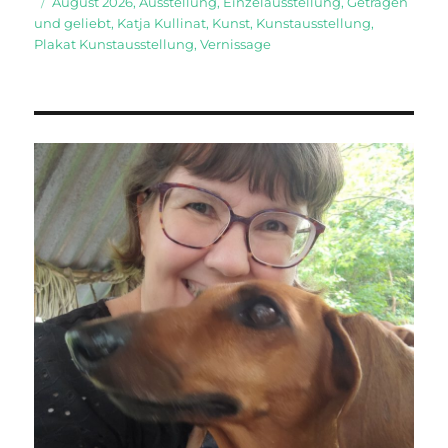
am
Schlagwörter
August 2026
,
Ausstellung
,
Einzelausstellung
,
Getragen
und geliebt
,
Katja Kullinat
,
Kunst
,
Kunstausstellung
,
Plakat Kunstausstellung
,
Vernissage