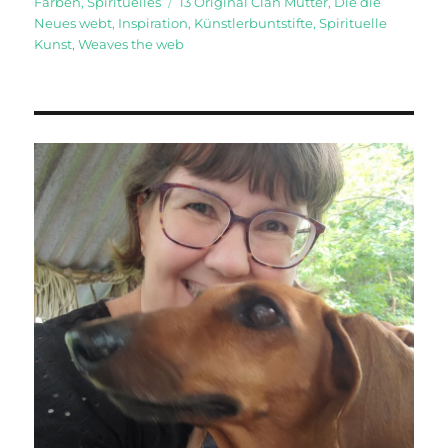
am
Schlagwörter
Farben
,
Spirituelles
13 Original Clan Mütter
,
Die die
Neues webt
,
Inspiration
,
Künstlerbuntstifte
,
Spirituelle
Kunst
,
Weaves the web