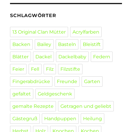
SCHLAGWÖRTER
13 Original Clan Mütter
Acrylfarben
Backen
Bailey
Basteln
Bleistift
Blätter
Dackel
Dackelbaby
Federn
Feier
Fell
Filz
Filzstifte
Fingerabdrücke
Freunde
Garten
gefaltet
Geldgeschenk
gemalte Rezepte
Getragen und geliebt
Gästegruß
Handpuppen
Heilung
Herbst
Holz
Knochen
Kochen